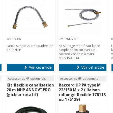
Ref. 176338
Ref. 176139-KIT
R
Lance simple 22 cm coudée 90°
Kit sablage monté sur lance
L
pour NHP
simple de 50 cm avec un
l
raccord vissable à main
v
M22/150 D 14
o
Voir cet article
Voir cet article
Accessoires HP optionnels
Accessoires HP optionnels
Kit flexible canalisation
Raccord HP PA type M
20 m NHP ANNOVI PRO
22/150 M x 2 ( liaison
(gicleur rotatif)
rallonge flexible 176113
ou 176129)