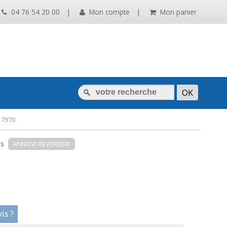
04 76 54 20 00
|
Mon compte
|
Mon panier
 7970
sés
ANNOVI REVERBERI
is ?