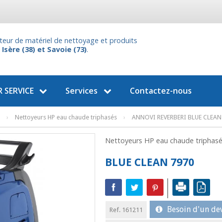
uteur de matériel de nettoyage et produits
n
Isère (38) et Savoie (73)
.
 SERVICE
Services
Contactez-nous
›
Nettoyeurs HP eau chaude triphasés
›
ANNOVI REVERBERI BLUE CLEAN
Nettoyeurs HP eau chaude tripha
BLUE CLEAN 7970
Besoin d'un dev
Ref. 161211