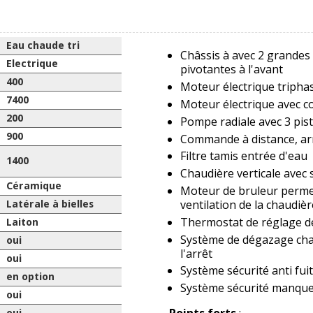
Eau chaude tri
Châssis à avec 2 grandes
Electrique
pivotantes à l'avant
400
Moteur électrique tripha
7400
Moteur électrique avec c
200
Pompe radiale avec 3 pis
900
Commande à distance, a
Filtre tamis entrée d'eau
1400
Chaudière verticale avec 
Céramique
Moteur de bruleur permet
ventilation de la chaudièr
Latérale à bielles
Thermostat de réglage d
Laiton
Système de dégazage cha
oui
l'arrêt
oui
Système sécurité anti fui
en option
Système sécurité manque g
oui