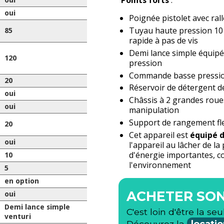
Points forts
:
oui
oui
Poignée pistolet avec ra
Tuyau haute pression 10 
85
rapide à pas de vis
Demi lance simple équip
120
pression
Commande basse pression
20
Réservoir de détergent de
oui
Châssis à 2 grandes roues
oui
manipulation
Support de rangement flex
20
Cet appareil est
équipé 
oui
l'appareil au lâcher de l
d'énergie importantes, co
10
l'environnement
5
en option
ACHETER SON
oui
Demi lance simple
C'est loin d'être la seu
venturi
Découvrez la
locatio