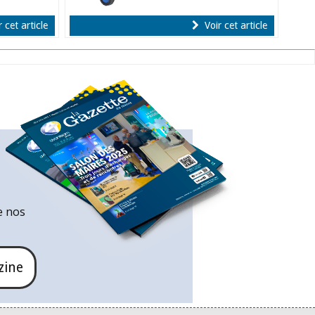
 cet article
Voir cet article
e nos
zine