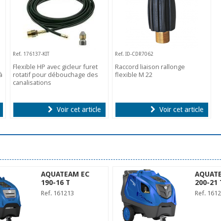
Ref. 176137-KIT
Ref. ID-CDR7062
Flexible HP avec gicleur furet
Raccord liaison rallonge
à
rotatif pour débouchage des
flexible M 22
canalisations
Voir cet article
Voir cet article
AQUATEAM EC
AQUATE
190-16 T
200-21 
Ref. 161213
Ref. 161