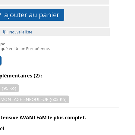
ajouter au panier
Nouvelle liste
ope
briqué en Union Européenne.
plémentaires (2) :
 (95 Ko)
DE MONTAGE ENROULEUR (603 Ko)
intensive AVANTEAM le plus complet.
el