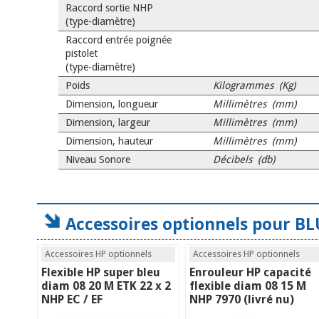
Raccord sortie NHP
(type-diamètre)
Raccord entrée poignée
pistolet
(type-diamètre)
Poids
Kilogrammes (Kg)
Dimension, longueur
Millimètres (mm)
Dimension, largeur
Millimètres (mm)
Dimension, hauteur
Millimètres (mm)
Niveau Sonore
Décibels (db)
Accessoires optionnels pour BL
Accessoires HP optionnels
Accessoires HP optionnels
Flexible HP super bleu
Enrouleur HP capacité
diam 08 20 M ETK 22 x 2
flexible diam 08 15 M
NHP EC / EF
NHP 7970 (livré nu)