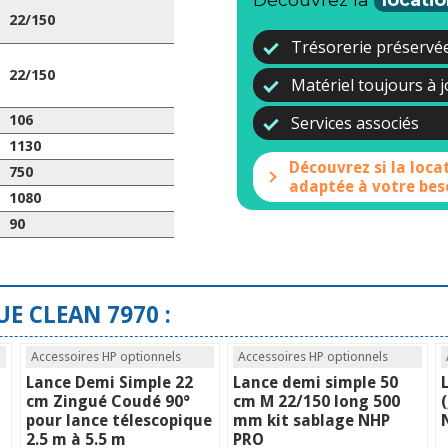
22/150
Trésorerie préservé
22/150
Matériel toujours à 
Services associés
106
1130
Découvrez si la loca
750
adaptée à votre bes
1080
90
UE CLEAN 7970 :
Accessoires HP optionnels
Accessoires HP optionnels
Lance Demi Simple 22
Lance demi simple 50
cm Zingué Coudé 90°
cm M 22/150 long 500
pour lance télescopique
mm kit sablage NHP
2.5 m à 5.5 m
PRO