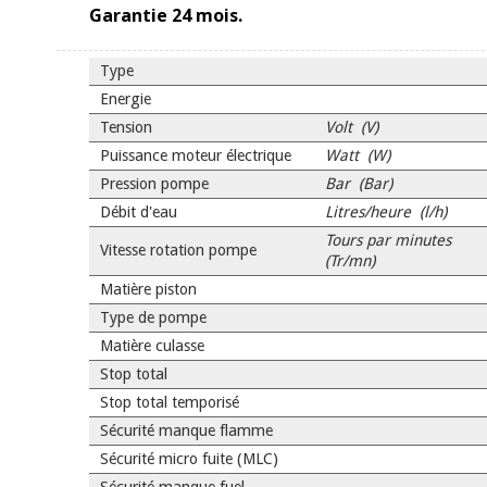
Garantie 24 mois.
Type
Energie
Tension
Volt (V)
Puissance moteur électrique
Watt (W)
Pression pompe
Bar (Bar)
Débit d'eau
Litres/heure (l/h)
Tours par minutes
Vitesse rotation pompe
(Tr/mn)
Matière piston
Type de pompe
Matière culasse
Stop total
Stop total temporisé
Sécurité manque flamme
Sécurité micro fuite (MLC)