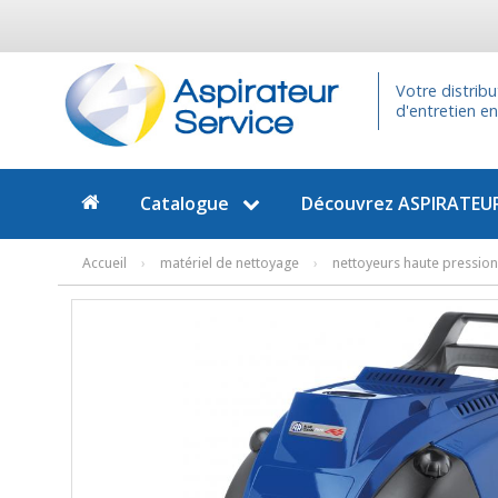
Votre distrib
d'entretien e
Catalogue
Découvrez
ASPIRATEUR
Accueil
›
matériel de nettoyage
›
nettoyeurs haute pression