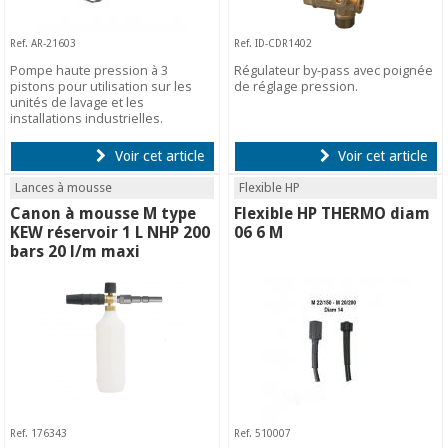
Ref. AR-21603
Ref. ID-CDR1402
Pompe haute pression à 3
Régulateur by-pass avec poignée
pistons pour utilisation sur les
de réglage pression.
unités de lavage et les
installations industrielles.
Voir cet article
Voir cet article
Lances à mousse
Flexible HP
Canon à mousse M type
Flexible HP THERMO diam
KEW réservoir 1 L NHP 200
06 6 M
bars 20 l/m maxi
Ref. 176343
Ref. 510007