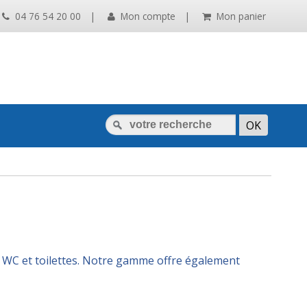
04 76 54 20 00
|
Mon compte
|
Mon panier
os WC et toilettes. Notre gamme offre également