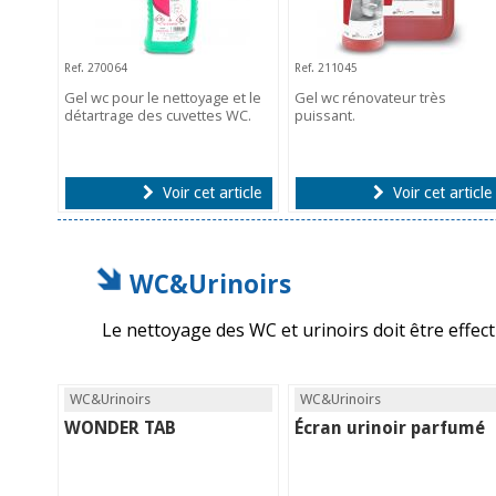
Ref. 270064
Ref. 211045
Gel wc pour le nettoyage et le
Gel wc rénovateur très
détartrage des cuvettes WC.
puissant.
Voir cet article
Voir cet article
WC&Urinoirs
Le nettoyage des WC et urinoirs doit être effec
WC&Urinoirs
WC&Urinoirs
WONDER TAB
Écran urinoir parfumé