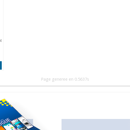
t
Page generee en 0.5637s